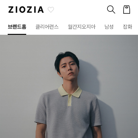
브랜드홈
클리어런스
월간지오지아
남성
잡화