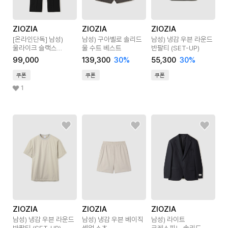
ZIOZIA
ZIOZIA
ZIOZIA
[온라인단독]
남성)
남성) 구아벨로 솔리드
남성) 냉감 우븐 라운드
울라이크 슬랙스
울 수트 베스트
반팔티 (SET-UP)
테이퍼드 핏
99,000
139,300
30
%
55,300
30
%
쿠폰
쿠폰
쿠폰
1
ZIOZIA
ZIOZIA
ZIOZIA
남성) 냉감 우븐 라운드
남성) 냉감 우븐 베이직
남성) 라이트
반팔티 (SET-UP)
셋업 쇼츠
크레스피노 솔리드